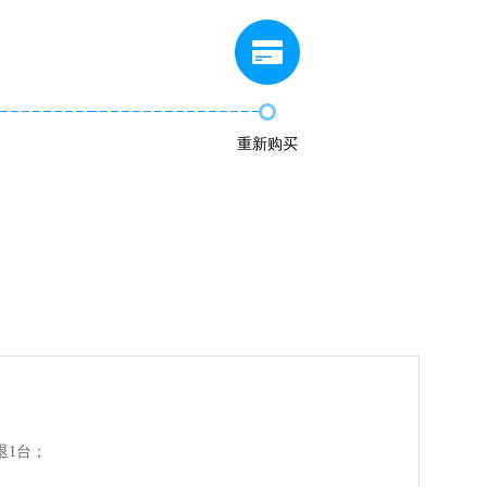
重新购买
退1台；